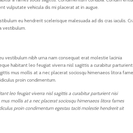
ent vulputate vehicula dis mi placerat at in augue.
stibulum eu hendrerit scelerisque malesuada ad dis cras iaculis. Cr
a vestibulum.
eu vestibulum nibh urna nam consequat erat molestie lacinia
e habitant leo feugiat viverra nisl sagittis a curabitur parturient
sagittis mus mollis at a nec placerat sociosqu himenaeos litora fam
ridiculus proin condimentum.
leo feugiat viverra nisl sagittis a curabitur parturient nisi
is mus mollis at a nec placerat sociosqu himenaeos litora fames
idiculus proin condimentum egestas taciti molestie hendrerit sit