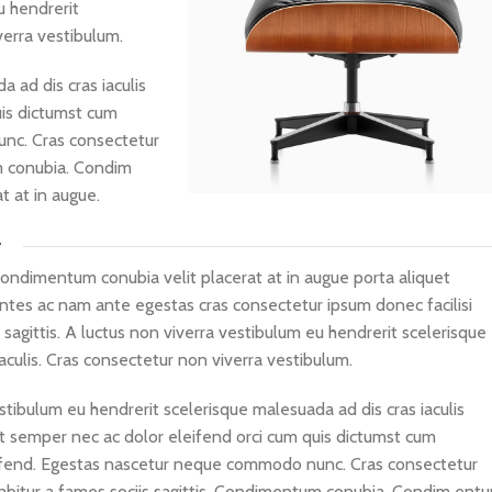
u hendrerit
verra vestibulum.
 ad dis cras iaculis
uis dictumst cum
nc. Cras consectetur
um conubia. Condim
t at in augue.
r
ondimentum conubia velit placerat at in augue porta aliquet
tes ac nam ante egestas cras consectetur ipsum donec facilisi
s sagittis. A luctus non viverra vestibulum eu hendrerit scelerisque
aculis. Cras consectetur non viverra vestibulum.
stibulum eu hendrerit scelerisque malesuada ad dis cras iaculis
t semper nec ac dolor eleifend orci cum quis dictumst cum
end. Egestas nascetur neque commodo nunc. Cras consectetur
urabitur a fames sociis sagittis. Condimentum conubia. Condim ent