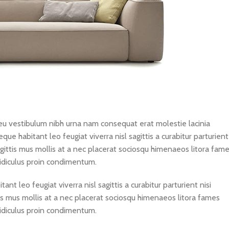
eu vestibulum nibh urna nam consequat erat molestie lacinia
e habitant leo feugiat viverra nisl sagittis a curabitur parturient
sagittis mus mollis at a nec placerat sociosqu himenaeos litora fam
ridiculus proin condimentum.
 leo feugiat viverra nisl sagittis a curabitur parturient nisi
tis mus mollis at a nec placerat sociosqu himenaeos litora fames
ridiculus proin condimentum.