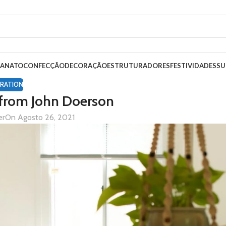
SANATO
CONFECÇÃO
DECORAÇÃO
ESTRUTURADORES
FESTIVIDADES
SU
RATION
from John Doerson
er
On Agosto 26, 2021