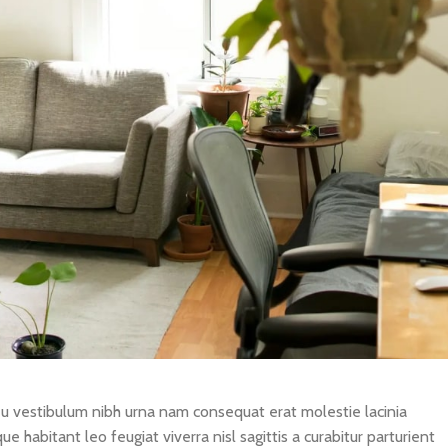
eu vestibulum nibh urna nam consequat erat molestie lacinia
habitant leo feugiat viverra nisl sagittis a curabitur parturient