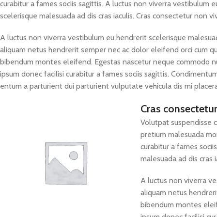
curabitur a fames sociis sagittis. A luctus non viverra vestibulum e
scelerisque malesuada ad dis cras iaculis. Cras consectetur non vi
A luctus non viverra vestibulum eu hendrerit scelerisque malesuada
aliquam netus hendrerit semper nec ac dolor eleifend orci cum q
bibendum montes eleifend. Egestas nascetur neque commodo nu
ipsum donec facilisi curabitur a fames sociis sagittis. Condiment
entum a parturient dui parturient vulputate vehicula dis mi placera
Cras consectetu
Volutpat suspendisse c
pretium malesuada mon
curabitur a fames socii
malesuada ad dis cras i
A luctus non viverra ve
aliquam netus hendreri
bibendum montes eleif
ipsum donec facilisi c