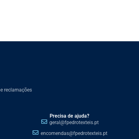
de reclamações
Precisa de ajuda?
geral@fpedrotexteis.pt
encomendas@fpedrotexteis.pt