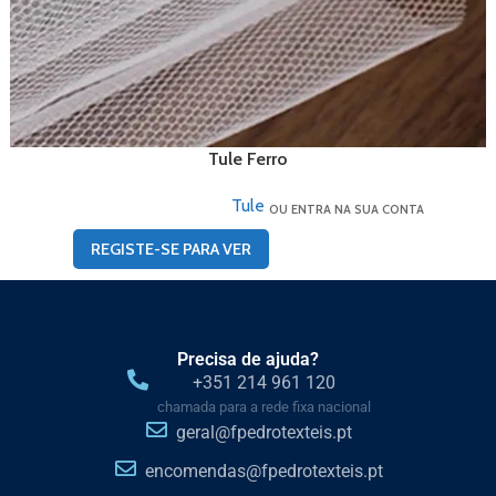
Tule Ferro
Tule
OU ENTRA NA SUA CONTA
REGISTE-SE PARA VER
Precisa de ajuda?
+351 214 961 120
chamada para a rede fixa nacional
geral@fpedrotexteis.pt
encomendas@fpedrotexteis.pt