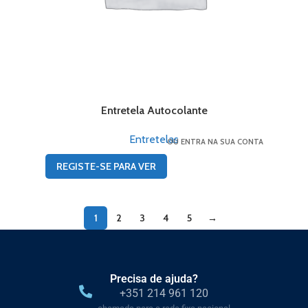
Entretela Autocolante
Entretelas
OU ENTRA NA SUA CONTA
REGISTE-SE PARA VER
1
2
3
4
5
→
Precisa de ajuda?
+351 214 961 120