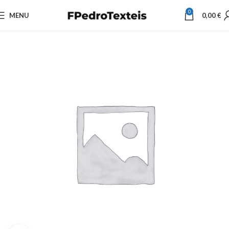
0
MENU
0,00
€