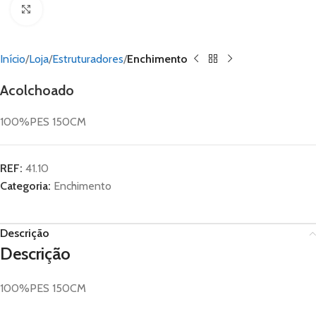
Click to enlarge
Início
Loja
Estruturadores
Enchimento
Acolchoado
100%PES 150CM
REF:
41.10
Categoria:
Enchimento
Descrição
Descrição
100%PES 150CM