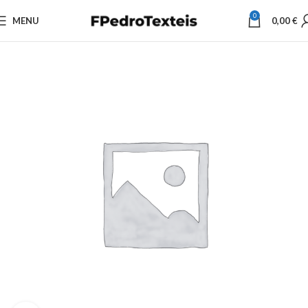
0
MENU
0,00
€