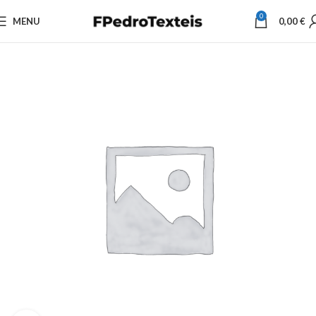
0
MENU
0,00
€