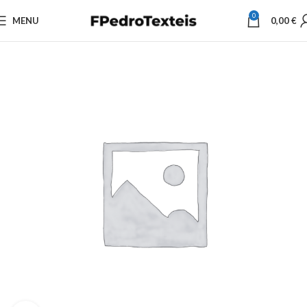
0
MENU
0,00
€