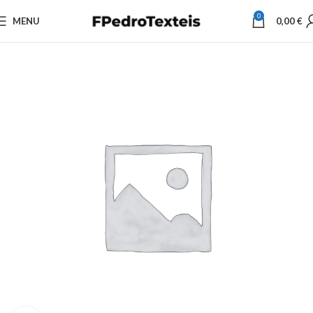
0
MENU
0,00
€