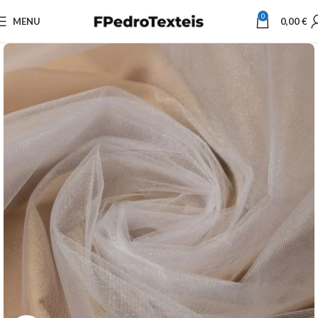
0
MENU
0,00
€